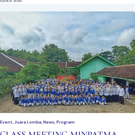
syukur atas
Event
Juara Lomba
News
Program
,
,
,
CLASS MEETING MINPATMA