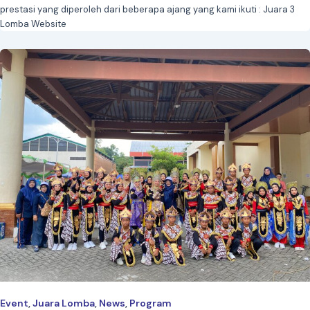
prestasi yang diperoleh dari beberapa ajang yang kami ikuti : Juara 3
Lomba Website
Event
Juara Lomba
News
Program
,
,
,