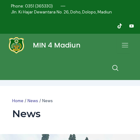
Post
Phone: 0351 (365330)
pagination
Jln. Ki Hajar Dewantara No. 26, Doho, Dolopo, Madiun
MIN 4 Madiun
Home
News
News
News